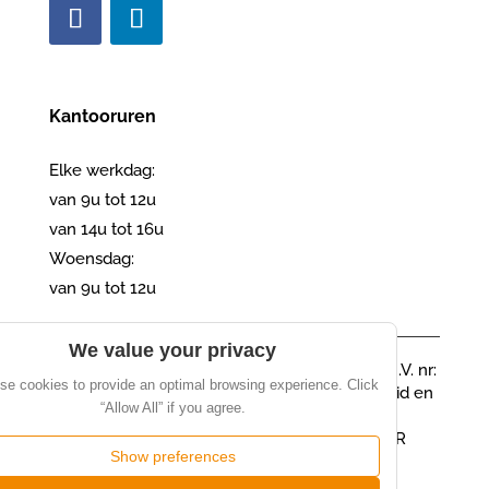
Kantooruren
Elke werkdag:
van 9u tot 12u
van 14u tot 16u
Woensdag:
van 9u tot 12u
We value your privacy
03beheer NV · vastgoedmakelaar-syndicus B.I.V. nr:
e cookies to provide an optimal browsing experience. Click
504929 · Verzekering Beroepsaansprakelijkheid en
“Allow All” if you agree.
borgstelling AXA 730.390.160
Ondernemingsnummer 0753.420.873 · RPR
Show preferences
Antwerpen · ING: BE37 3631 2220 9128
Onderworpen aan de BIV-plichtenleer