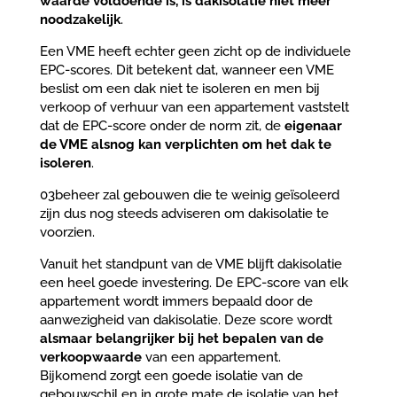
waarde voldoende is, is dakisolatie niet meer
noodzakelijk
.
Een VME heeft echter geen zicht op de individuele
EPC-scores. Dit betekent dat, wanneer een VME
beslist om een dak niet te isoleren en men bij
verkoop of verhuur van een appartement vaststelt
dat de EPC-score onder de norm zit, de
eigenaar
de VME alsnog kan verplichten
om het dak te
isoleren
.
03beheer zal gebouwen die te weinig geïsoleerd
zijn dus nog steeds adviseren om dakisolatie te
voorzien.
Vanuit het standpunt van de VME blijft dakisolatie
een heel goede investering. De EPC-score van elk
appartement wordt immers bepaald door de
aanwezigheid van dakisolatie. Deze score wordt
alsmaar belangrijker bij het bepalen van de
verkoopwaarde
van een appartement.
Bijkomend zorgt een goede isolatie van de
gebouwschil en in grote mate de isolatie van het