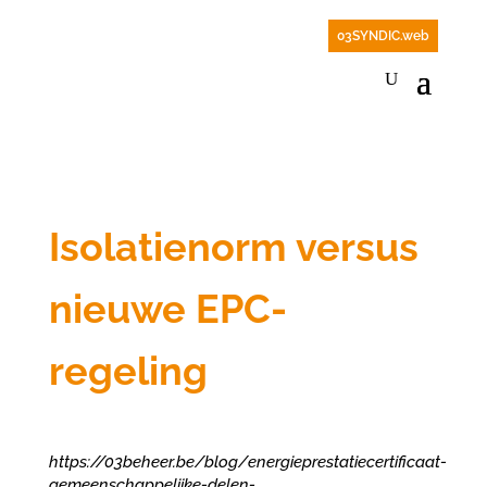
03SYNDIC.web
Isolatienorm versus
nieuwe EPC-
regeling
https://03beheer.be/blog/energieprestatiecertificaat-
gemeenschappelijke-delen-